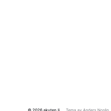
© 2026
akuten.li
Tema av
Anders Norén