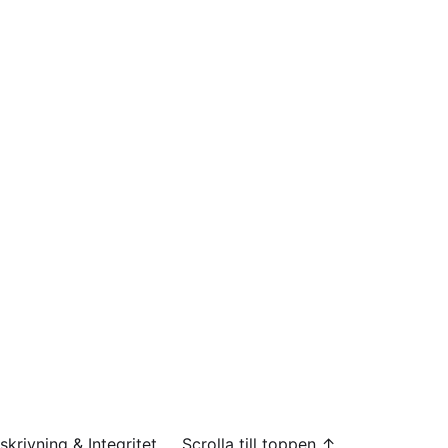
skrivning & Integritet
Scrolla till toppen ↑