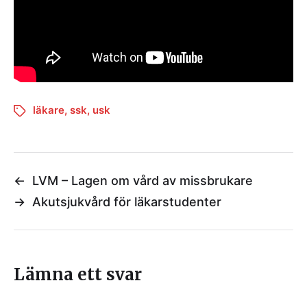
läkare
,
ssk
,
usk
←
LVM – Lagen om vård av missbrukare
→
Akutsjukvård för läkarstudenter
Lämna ett svar