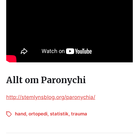
Allt om Paronychi
http://stemlynsblog.org/paronychia/
hand
,
ortopedi
,
statistik
,
trauma