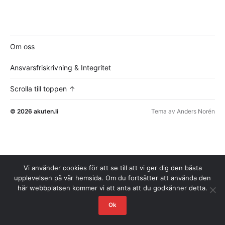
Om oss
Ansvarsfriskrivning & Integritet
Scrolla till toppen ↑
© 2026
akuten.li
Tema av
Anders Norén
Vi använder cookies för att se till att vi ger dig den bästa
upplevelsen på vår hemsida. Om du fortsätter att använda den
här webbplatsen kommer vi att anta att du godkänner detta.
Ok