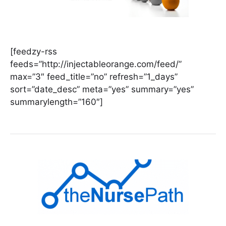
[feedzy-rss
feeds=”http://injectableorange.com/feed/”
max=”3″ feed_title=”no” refresh=”1_days”
sort=”date_desc” meta=”yes” summary=”yes”
summarylength=”160″]