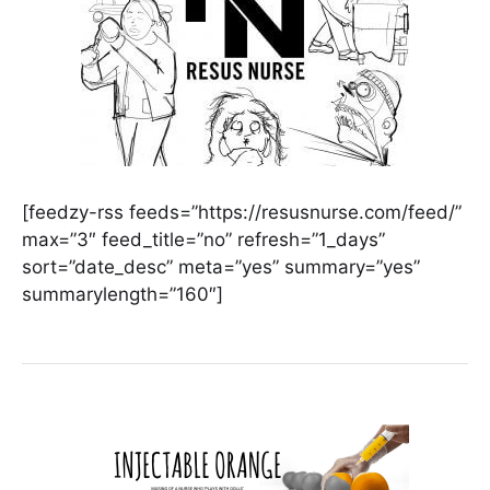
[feedzy-rss feeds=”https://resusnurse.com/feed/”
max=”3″ feed_title=”no” refresh=”1_days”
sort=”date_desc” meta=”yes” summary=”yes”
summarylength=”160″]