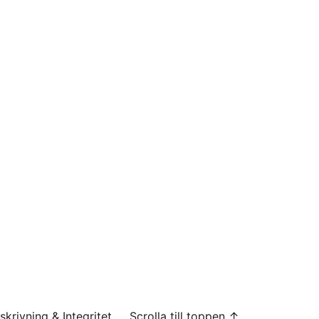
skrivning & Integritet
Scrolla till toppen ↑