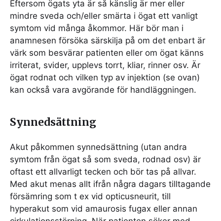
Eftersom ögats yta är så känslig är mer eller
mindre sveda och/eller smärta i ögat ett vanligt
symtom vid många åkommor. Här bör man i
anamnesen försöka särskilja på om det enbart är
värk som besvärar patienten eller om ögat känns
irriterat, svider, upplevs torrt, kliar, rinner osv. Är
ögat rodnat och vilken typ av injektion (se ovan)
kan också vara avgörande för handläggningen.
Synnedsättning
Akut påkommen synnedsättning (utan andra
symtom från ögat så som sveda, rodnad osv) är
oftast ett allvarligt tecken och bör tas på allvar.
Med akut menas allt ifrån några dagars tilltagande
försämring som t ex vid opticusneurit, till
hyperakut som vid amaurosis fugax eller annan