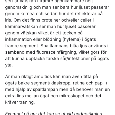
sett är vätskan i främre ögonkammare helt
genomskinlig och man ser bara hur ljuset passerar
genom kornea och sedan hur det reflekterar på
iris. Om det finns proteiner och/eller celler i
kammarvätskan ser man hur ljuset passerar
genom vätskan vilket är ett tecken på
inflammation eller blödning (hyfema) i ögats
främre segment. Spaltlampans blåa ljus används i
samband med fluoresceinfärgning, vilket görs för
att kunna upptäcka färska sår/infektioner på ögats
yta.
Är man riktigt ambitiös kan man även titta på
ögats bakre segment(klaskropp, retina och papill)
med hjälp av spaltlampan men då behöver man en
extra lins mellan ögat och mikroskopet och det
kräver träning.
Exempel på hur det kan se ut vid undersökning