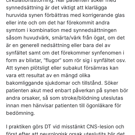
cirkulationsstörning. När patienten söker med
synnedsättning är det viktigt att klarlägga
huruvida synen förbättras med korrigerande glas
eller inte och om det har förekommit andra
symtom i kombination med synnedsättningen
såsom huvudvärk, smärta/värk från ögat, om det
är en generell nedsättning eller bara del av
synfältet samt om det förekommer synfenomen i
form av blixtar, ”flugor” som rör sig i synfältet osv.
Att synen plötsligt eller subakut försämras kan
vara ett resultat av en mängd olika
bakomliggande sjukdomar och tillstånd. Söker
patienten akut med enbart påverkan på synen bör
andra orsaker, så som stroke/blödning uteslutas
innan men hänvisar patienten till ögonläkare för
bedömning.
I praktiken görs DT vid misstänkt CNS-lesion och
först efter att neurologisk orsak uteslutits blir det