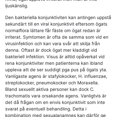
ljuskänslig.
Den bakteriella konjunktiviten kan antingen uppstå
sekundärt till en viral konjunktivit eftersom ögats
normalflora lättare får fäste om ögat redan är
irriterat. Symtomen är ofta de samma som vid en
virusinfektion och kan vara svår att skilja från
denna. Oftast är dock ögat mer kladdigt vid
bakteriell infektion. Visus är alltid opåverkat vid
rena konjunktiviter men patienterna kan ibland
uppleva att de ser suddigt pga pus på ögats yta.
Vanligaste agens är stafylokocker, H. influenzae,
streptokocker, pneumokocker och Moraxella.
Bland sexuellt aktiva personer kan dock C.
trachomatis vara orsakande agens. Vanligtvis är
det då frågan om en envis konjunktivit som inte
svarat på eventuell behandling. Detta i
kombination med sexualanamnes kan därför ge