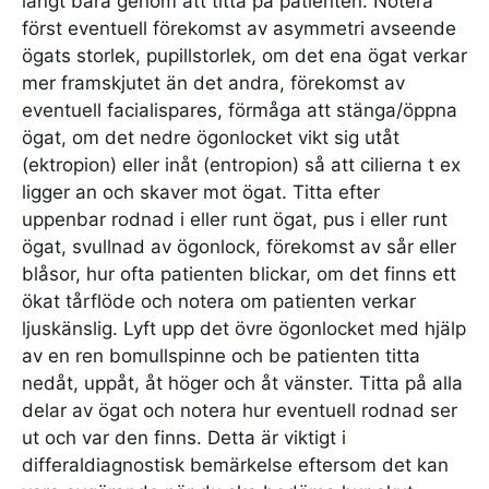
långt bara genom att titta på patienten. Notera
först eventuell förekomst av asymmetri avseende
ögats storlek, pupillstorlek, om det ena ögat verkar
mer framskjutet än det andra, förekomst av
eventuell facialispares, förmåga att stänga/öppna
ögat, om det nedre ögonlocket vikt sig utåt
(ektropion) eller inåt (entropion) så att cilierna t ex
ligger an och skaver mot ögat. Titta efter
uppenbar rodnad i eller runt ögat, pus i eller runt
ögat, svullnad av ögonlock, förekomst av sår eller
blåsor, hur ofta patienten blickar, om det finns ett
ökat tårflöde och notera om patienten verkar
ljuskänslig. Lyft upp det övre ögonlocket med hjälp
av en ren bomullspinne och be patienten titta
nedåt, uppåt, åt höger och åt vänster. Titta på alla
delar av ögat och notera hur eventuell rodnad ser
ut och var den finns. Detta är viktigt i
differaldiagnostisk bemärkelse eftersom det kan