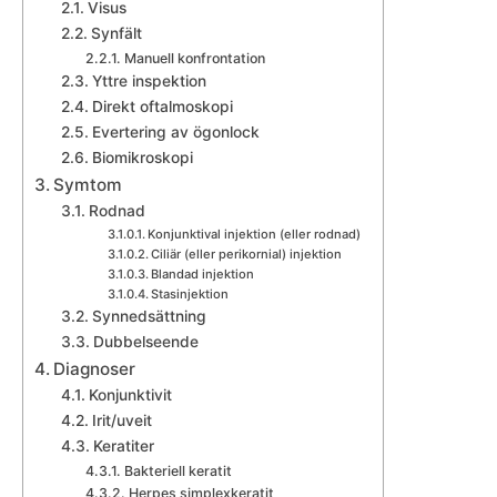
Visus
Synfält
Manuell konfrontation
Yttre inspektion
Direkt oftalmoskopi
Evertering av ögonlock
Biomikroskopi
Symtom
Rodnad
Konjunktival injektion (eller rodnad)
Ciliär (eller perikornial) injektion
Blandad injektion
Stasinjektion
Synnedsättning
Dubbelseende
Diagnoser
Konjunktivit
Irit/uveit
Keratiter
Bakteriell keratit
Herpes simplexkeratit