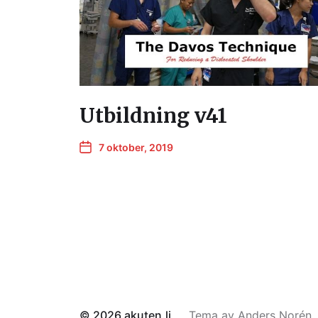
Utbildning v41
7 oktober, 2019
© 2026
akuten.li
Tema av
Anders Norén