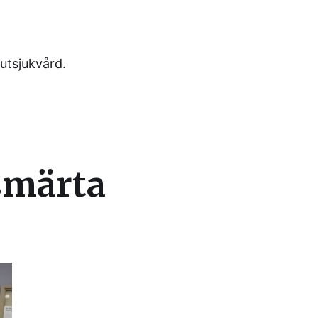
utsjukvård.
smärta