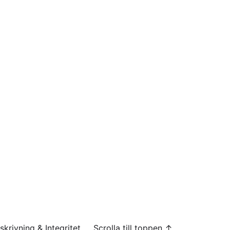
skrivning & Integritet
Scrolla till toppen ↑