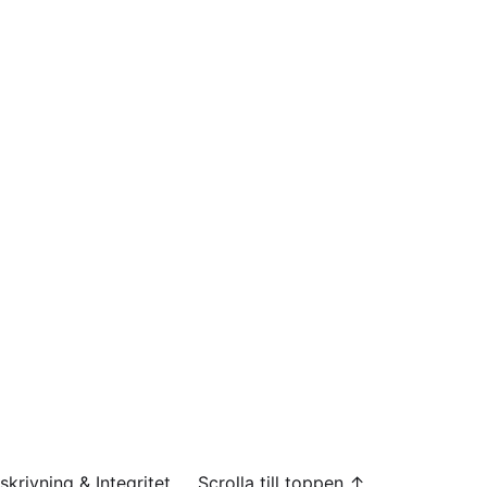
skrivning & Integritet
Scrolla till toppen ↑