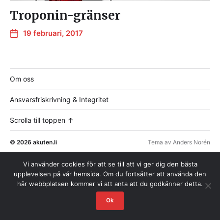
Troponin-gränser
19 februari, 2017
Om oss
Ansvarsfriskrivning & Integritet
Scrolla till toppen ↑
© 2026
akuten.li
Tema av
Anders Norén
Vi använder cookies för att se till att vi ger dig den bästa
upplevelsen på vår hemsida. Om du fortsätter att använda den
här webbplatsen kommer vi att anta att du godkänner detta.
Ok