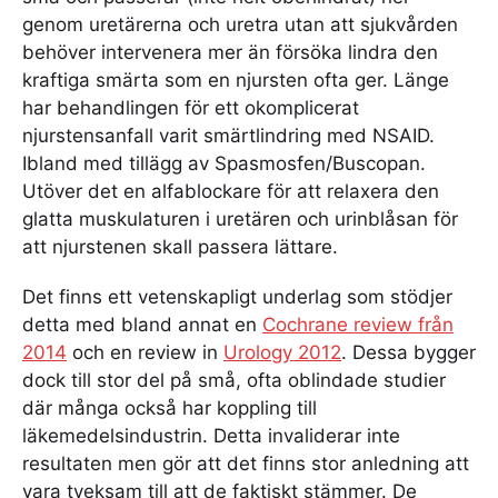
genom uretärerna och uretra utan att sjukvården
behöver intervenera mer än försöka lindra den
kraftiga smärta som en njursten ofta ger. Länge
har behandlingen för ett okomplicerat
njurstensanfall varit smärtlindring med NSAID.
Ibland med tillägg av Spasmosfen/Buscopan.
Utöver det en alfablockare för att relaxera den
glatta muskulaturen i uretären och urinblåsan för
att njurstenen skall passera lättare.
Det finns ett vetenskapligt underlag som stödjer
detta med bland annat en
Cochrane review från
2014
och en review in
Urology 2012
. Dessa bygger
dock till stor del på små, ofta oblindade studier
där många också har koppling till
läkemedelsindustrin. Detta invaliderar inte
resultaten men gör att det finns stor anledning att
vara tveksam till att de faktiskt stämmer. De