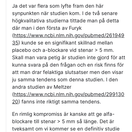
Ja det var flera som lyfte fram den här
synpunkten när studien kom. I de två senare
högkvalitativa studierna tittade man på detta
där man i den första av Furyk
(
https://www.ncbi.nlm.nih.gov/pubmed/261949
35
) kunde se en signifikant skillnad mellan
placebo och a-blockare vid stenar > 5 mm.
Skall man vara petig är studien inte gjord för att
kunna svara på den frågan och en risk finns för
att man drar felaktiga slutsatser men den visar
ju samma tendens som denna studien. I den
andra studien av Meltzer
(
https://www.ncbi.nlm.nih.gov/pubmed/299130
20
) fanns inte riktigt samma tendens.
En rimlig kompromiss är kanske att ge alfa-
blockare till stenar > 5 mm så länge. Det är
tveksamt om vi kommer se en definitiv studie