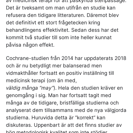
av medicinsk terapi för att påskynda stenpassage.
Det är tveksamt om man utifrån en studie kan
refusera den tidigare litteraturen. Däremot blev
det definitivt ett stort frågetecken kring
behandlingens effektivitet. Sedan dess har det
kommit två studier till som inte heller kunnat
påvisa någon effekt.
Cochrane-studien från 2014 har uppdaterats 2018
och är nu betydligt mer balanserad men
vidmakthåller fortsatt en positiv inställning till
medicinsk terapi (om än med,
väldig många ”may”
). Hela den studien kräver en
genomgång i sig. Man har fortsatt tagit med
många av de tidigare, bristfälliga studierna och
analyserat dem tillsammans med de nya välgjorda
studierna. Huruvida detta är ”korrekt” kan
diskuteras. Uppenbart är att det finns studier av
hög metodologisk kvalitet som inte stödjer