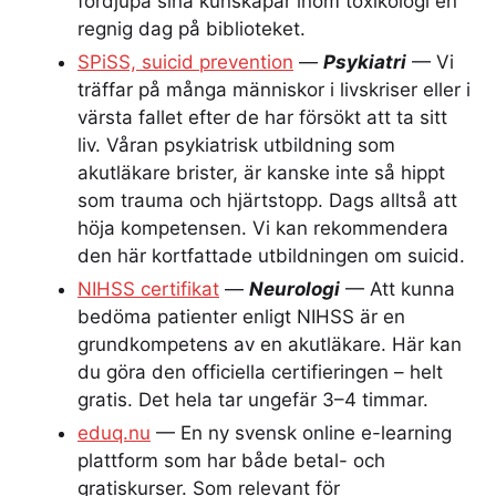
fördjupa sina kunskapar inom toxikologi en
regnig dag på biblioteket.
SPiSS,
suicid
prevention
—
Psykiatri
— Vi
träffar på många människor i livskriser eller i
värsta fallet efter de har försökt att ta sitt
liv. Våran psykiatrisk utbildning som
akutläkare brister, är kanske inte så hippt
som trauma och hjärtstopp. Dags alltså att
höja kompetensen. Vi kan rekommendera
den här kortfattade utbildningen om suicid.
NIHSS certifikat
—
Neurologi
— Att kunna
bedöma patienter enligt NIHSS är en
grundkompetens av en akutläkare. Här kan
du göra den officiella certifieringen – helt
gratis. Det hela tar ungefär 3–4 timmar.
eduq.nu
— En ny svensk online e-learning
plattform som har både betal- och
gratiskurser. Som relevant för