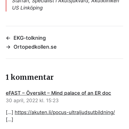
Staffan, Specialist i Akutsjukvård, Akutkliniken
US Linköping
←
EKG-tolkning
→
Ortopedkollen.se
1 kommentar
eFAST – Översikt – Mind palace of an ER doc
30 april, 2022 kl. 15:23
[…]
https://akuten.li/pocus-ultraljudsutbildning/
[…]