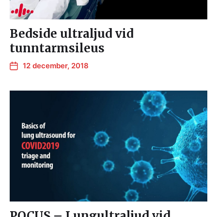
Bedside ultraljud vid
tunntarmsileus
12 december, 2018
POCUS – Lungultraljud vid