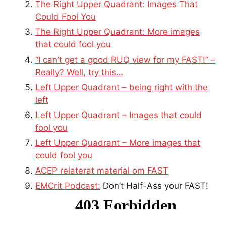
The Right Upper Quadrant: Images That
Could Fool You
The Right Upper Quadrant: More images
that could fool you
“I can’t get a good RUQ view for my FAST!” –
Really? Well, try this…
Left Upper Quadrant – being right with the
left
Left Upper Quadrant – Images that could
fool you
Left Upper Quadrant – More images that
could fool you
ACEP relaterat material om FAST
EMCrit Podcast:
Don’t Half-Ass your FAST!