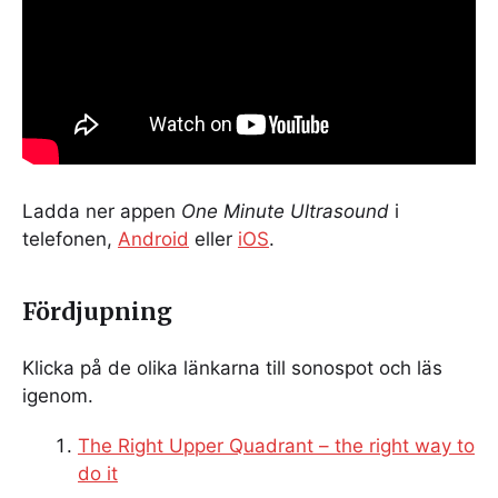
Ladda ner appen
One Minute Ultrasound
i
telefonen,
Android
eller
iOS
.
Fördjupning
Klicka på de olika länkarna till sonospot och läs
igenom.
The Right Upper Quadrant – the right way to
do it