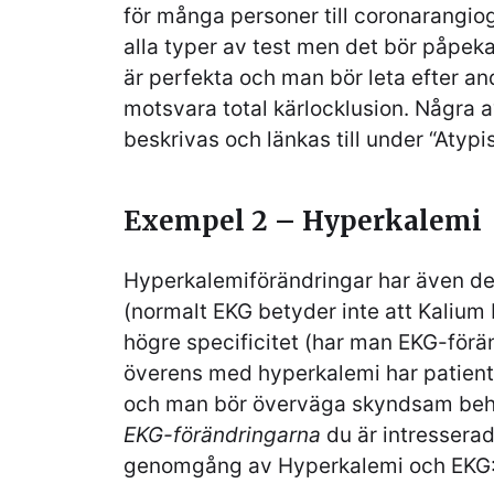
för många personer till coronarangiogr
alla typer av test men det bör påpeka
är perfekta och man bör leta efter a
motsvara total kärlocklusion. Några
beskrivas och länkas till under “Atypi
Exempel 2 – Hyperkalemi
Hyperkalemiförändringar har även des
(normalt EKG betyder inte att Kalium
högre specificitet (har man EKG-för
överens med hyperkalemi har patient
och man bör överväga skyndsam beha
EKG-förändringarna
du är intressera
genomgång av Hyperkalemi och EKG