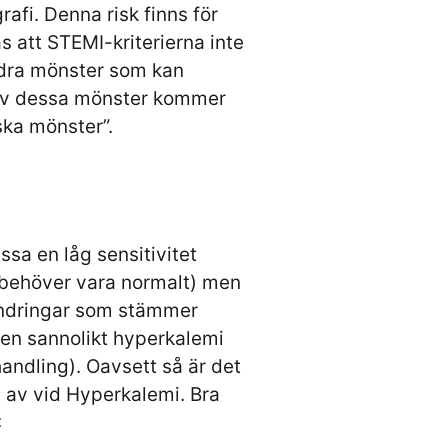
afi. Denna risk finns för
s att STEMI-kriterierna inte
ndra mönster som kan
 av dessa mönster kommer
ska mönster”.
sa en låg sensitivitet
 behöver vara normalt) men
ändringar som stämmer
en sannolikt hyperkalemi
ndling). Oavsett så är det
d av vid Hyperkalemi. Bra
: