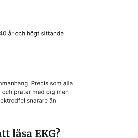
>40 år och högt sittande
 sammanhang. Precis som alla
pp och pratar med dig men
elektrodfel snarare än
att läsa EKG?