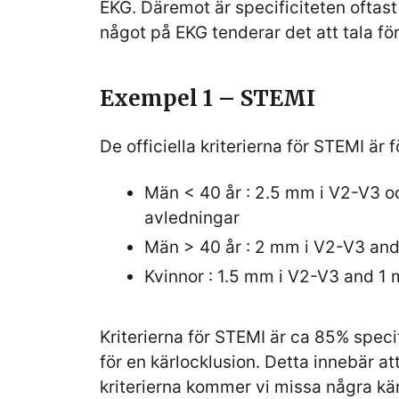
EKG. Däremot är specificiteten oftast h
något på EKG tenderar det att tala fö
Exempel 1 – STEMI
De officiella kriterierna för STEMI är f
Män < 40 år : 2.5 mm i V2-V3 o
avledningar
Män > 40 år : 2 mm i V2-V3 and
Kvinnor : 1.5 mm i V2-V3 and 1 
Kriterierna för STEMI är ca 85% speci
för en kärlocklusion. Detta innebär at
kriterierna kommer vi missa några kär