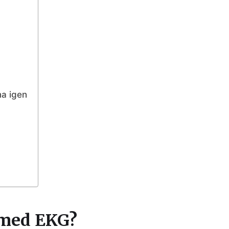
na igen
t med EKG?