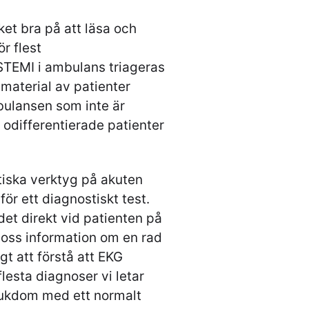
et bra på att läsa och
r flest
STEMI i ambulans triageras
t material av patienter
ambulansen som inte är
 odifferentierade patienter
tiska verktyg på akuten
ör ett diagnostiskt test.
 det direkt vid patienten på
 oss information om en rad
gt att förstå att EKG
flesta diagnoser vi letar
 sjukdom med ett normalt