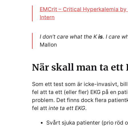
EMCrit – Critical Hyperkalemia by
Intern
I don’t care what the K
is
. I care w
Mallon
När skall man ta ett
Som ett test som är icke-invasivt, bil
fel att ta ett (eller fler) EKG på en pa
problem. Det finns dock flera patient
fel att
inte ta ett EKG
.
Svårt sjuka patienter (prio röd