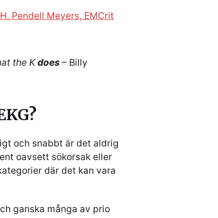
 H. Pendell Meyers, EMCrit
hat the K
does
– Billy
 EKG?
ligt och snabbt är det aldrig
tient oavsett sökorsak eller
kategorier där det kan vara
 och ganska många av prio