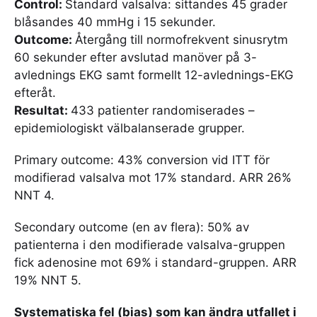
Control:
Standard valsalva: sittandes 45 grader
blåsandes 40 mmHg i 15 sekunder.
Outcome:
Återgång till normofrekvent sinusrytm
60 sekunder efter avslutad manöver på 3-
avlednings EKG samt formellt 12-avlednings-EKG
efteråt.
Resultat:
433 patienter randomiserades –
epidemiologiskt välbalanserade grupper.
Primary outcome: 43% conversion vid ITT för
modifierad valsalva mot 17% standard. ARR 26%
NNT 4.
Secondary outcome (en av flera): 50% av
patienterna i den modifierade valsalva-gruppen
fick adenosine mot 69% i standard-gruppen. ARR
19% NNT 5.
Systematiska fel (bias) som kan ändra utfallet i