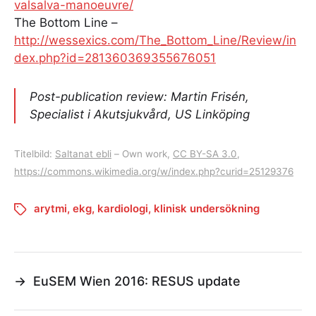
valsalva-manoeuvre/
The Bottom Line –
http://wessexics.com/The_Bottom_Line/Review/in
dex.php?id=281360369355676051
Post-publication review: Martin Frisén,
Specialist i Akutsjukvård, US Linköping
Titelbild:
Saltanat ebli
–
Own work
,
CC BY-SA 3.0
,
https://commons.wikimedia.org/w/index.php?curid=25129376
arytmi
,
ekg
,
kardiologi
,
klinisk undersökning
→
EuSEM Wien 2016: RESUS update