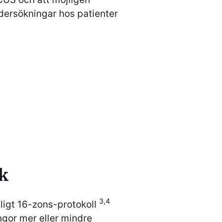
dersökningar hos patienter
k
​3,4​
ligt 16-zons-protokoll
gor mer eller mindre