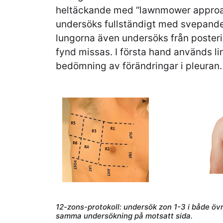
heltäckande med “lawnmower approa
undersöks fullständigt med svepande 
lungorna även undersöks från posterio
fynd missas. I första hand används lin
bedömning av förändringar i pleuran.
12-zons-protokoll: undersök zon 1-3 i både öv
samma undersökning på motsatt sida.