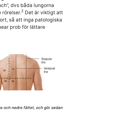
ch”, dvs båda lungorna
​2​
rörelser.
Det är viktigt att
rt, så att inga patologiska
ear prob för lättare
re och nedre fältet, och gör sedan