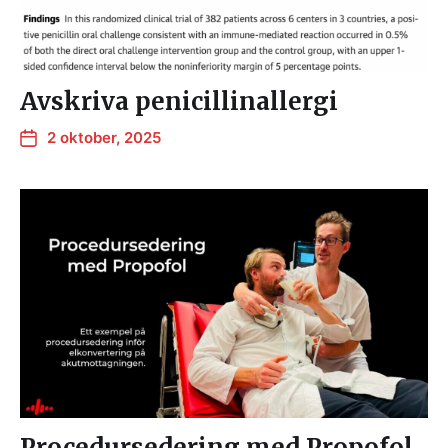
Avskriva penicillinallergi
2 oktober, 2025
Procedursedering med Propofol