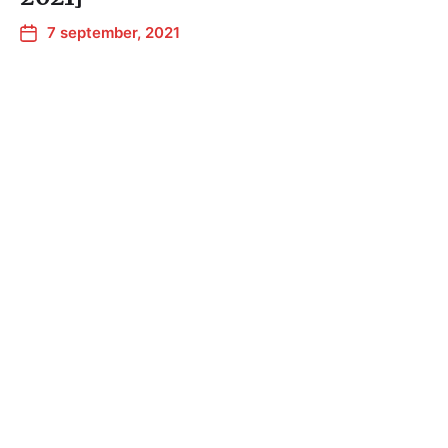
7 september, 2021
EBEEM tenta part A
1 juni, 2021