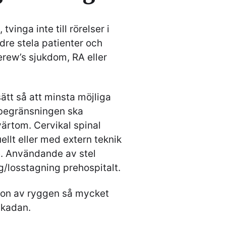
 tvinga inte till rörelser i
re stela patienter och
erew’s sjukdom, RA eller
tt så att minsta möjliga
sebegränsningen ska
värtom. Cervikal spinal
lt eller med extern teknik
. Användande av stel
g/losstagning prehospitalt.
ation av ryggen så mycket
skadan.