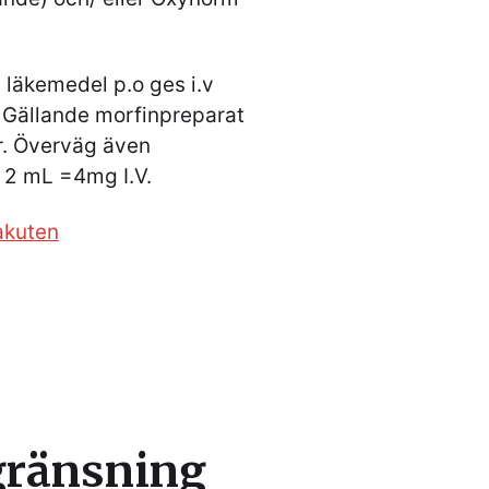
a läkemedel p.o ges i.v
 Gällande morfinpreparat
er. Överväg även
2 mL =4mg I.V.
akuten
gränsning