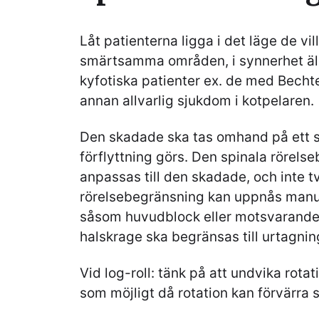
Låt patienterna ligga i det läge de vill,
smärtsamma områden, i synnerhet äld
kyfotiska patienter ex. de med Becht
annan allvarlig sjukdom i kotpelaren.
Den skadade ska tas omhand på ett sä
förflyttning görs. Den spinala rörel
anpassas till den skadade, och inte t
rörelsebegränsning kan uppnås manuel
såsom huvudblock eller motsvarande
halskrage ska begränsas till urtagnin
Vid log-roll: tänk på att undvika rot
som möjligt då rotation kan förvärra 