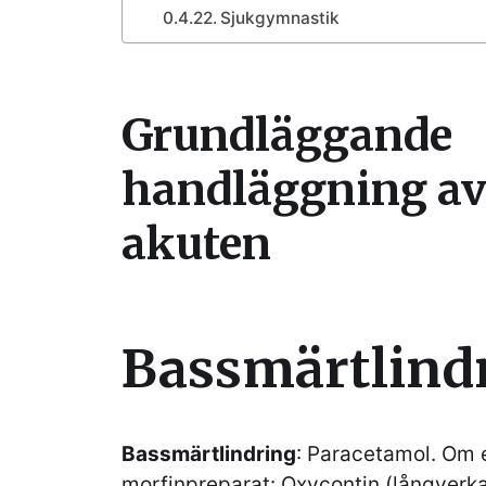
Sjukgymnastik
Grundläggande
handläggning av 
akuten
Bassmärtlind
Bassmärtlindring
: Paracetamol. Om ej
morfinpreparat: Oxycontin (långverk