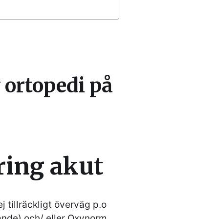
ortopedi på
ring akut
 tillräckligt överväg p.o
ande) och/ eller Oxynorm