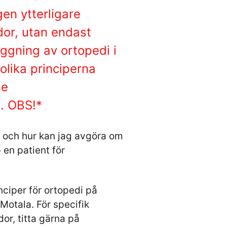
gen ytterligare
dor, utan endast
äggning av ortopedi i
olika principerna
se
. OBS!*
 och hur kan jag avgöra om
 en patient för
inciper för ortopedi på
Motala. För specifik
or, titta gärna på