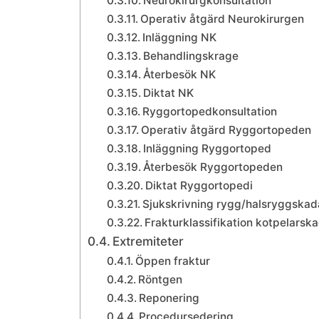
Neurokirurgkonsultation
Operativ åtgärd Neurokirurgen
Inläggning NK
Behandlingskrage
Återbesök NK
Diktat NK
Ryggortopedkonsultation
Operativ åtgärd Ryggortopeden
Inläggning Ryggortoped
Återbesök Ryggortopeden
Diktat Ryggortopedi
Sjukskrivning rygg/halsryggskad
Frakturklassifikation kotpelarsk
Extremiteter
Öppen fraktur
Röntgen
Reponering
Procedursedering