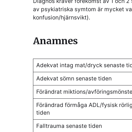
Diagnos kräver förekomst av 1 och 2 sa
av psykiatriska symtom är mycket va
konfusion/hjärnsvikt).
Anamnes
Adekvat intag mat/dryck senaste ti
Adekvat sömn senaste tiden
Förändrat miktions/avföringsmönste
Förändrad förmåga ADL/fysisk rörli
tiden
Falltrauma senaste tiden