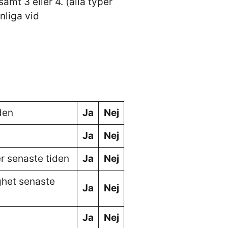
mt 3 eller 4. (alla typer
nliga vid
den
Ja
Nej
Ja
Nej
r senaste tiden
Ja
Nej
ghet senaste
Ja
Nej
Ja
Nej