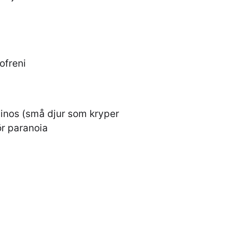
ofreni
ucinos (små djur som kryper
ör paranoia