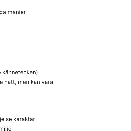
igga manier
e kännetecken)
e natt, men kan vara
jelse karaktär
miljö