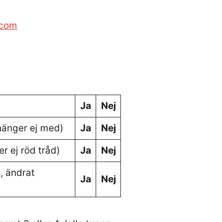
.com
p
Ja
Nej
hänger ej med)
Ja
Nej
r ej röd tråd)
Ja
Nej
, ändrat
Ja
Nej