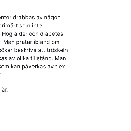
tienter drabbas av någon
primärt som inte
d. Hög ålder och diabetes
. Man pratar ibland om
öker beskriva att tröskeln
kas av olika tillstånd. Man
om kan påverkas av t.ex.
.
 är: