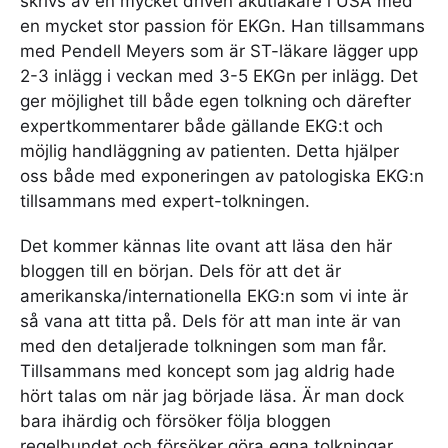
skrivs av en mycket driven akutläkare i USA med
en mycket stor passion för EKGn. Han tillsammans
med Pendell Meyers som är ST-läkare lägger upp
2-3 inlägg i veckan med 3-5 EKGn per inlägg. Det
ger möjlighet till både egen tolkning och därefter
expertkommentarer både gällande EKG:t och
möjlig handläggning av patienten. Detta hjälper
oss både med exponeringen av patologiska EKG:n
tillsammans med expert-tolkningen.
Det kommer kännas lite ovant att läsa den här
bloggen till en början. Dels för att det är
amerikanska/internationella EKG:n som vi inte är
så vana att titta på. Dels för att man inte är van
med den detaljerade tolkningen som man får.
Tillsammans med koncept som jag aldrig hade
hört talas om när jag började läsa. Är man dock
bara ihärdig och försöker följa bloggen
regelbundet och försöker göra egna tolkningar