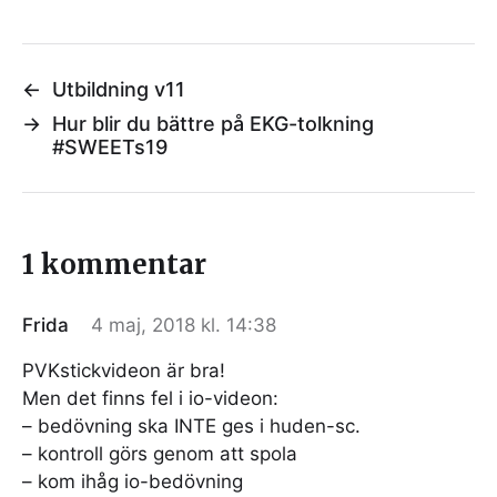
←
Utbildning v11
→
Hur blir du bättre på EKG-tolkning
#SWEETs19
1 kommentar
Frida
4 maj, 2018 kl. 14:38
PVKstickvideon är bra!
Men det finns fel i io-videon:
– bedövning ska INTE ges i huden-sc.
– kontroll görs genom att spola
– kom ihåg io-bedövning