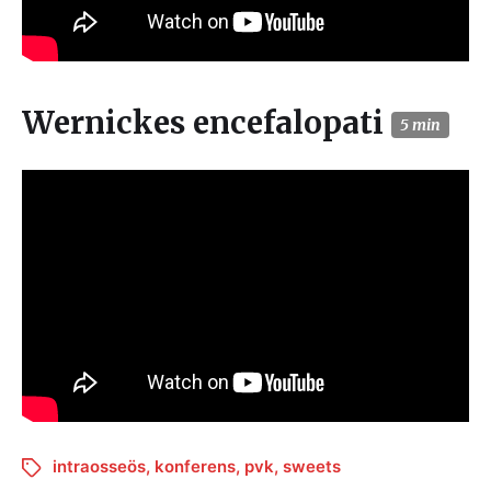
Wernickes encefalopati
5 min
intraosseös
,
konferens
,
pvk
,
sweets