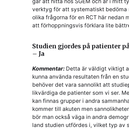
går att hitta hos SGEM och är i mitt ty
verktyg för att systematiskt bedöma 
olika frågorna för en RCT här nedan 
att förhoppningsvis förklara lite bättre
Studien gjordes på patienter 
– Ja
Kommentar:
Detta är väldigt viktigt 
kunna använda resultaten från en stu
behöver det vara sannolikt att studie
likvärdiga de patienter som vi ser. Me
kan finnas grupper i andra samman
kommer till akuten men sannolikheten
bör man också väga in andra demogr
land studien utfördes i, vilket typ av