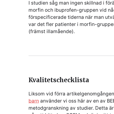
I studien såg man ingen skillnad i fö
morfin och ibuprofen-gruppen vid nå
förspecificerade tiderna när man ut
var det fler patienter i morfin-grup
(främst illamående).
Kvalitetschecklista
Liksom vid förra artikelgenomgånge
barn
använder vi oss här av en av BE
metodgranskning av studier. Detta ä