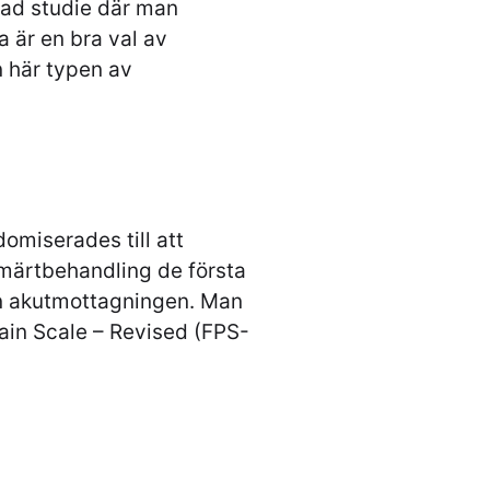
rad studie där man
a är en bra val av
n här typen av
omiserades till att
smärtbehandling de första
ån akutmottagningen. Man
in Scale – Revised (FPS-