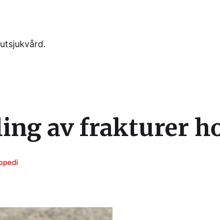
utsjukvård.
ng av frakturer h
opedi