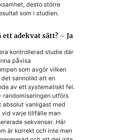
ksamhet, desto större
esultat som i studien.
ett adekvat sätt? – Ja
ra kontrollerad studie där
unna påvisa
umpen som avgör vilken
det sannolikt att en
ende av ett
systematiskt
fel.
 – randomiseringen utförs
det absolut vanligast med
id varje tillfälle man
enererade sekvenser. Här
m är korrekt och inte men
rgenererad och att det inte