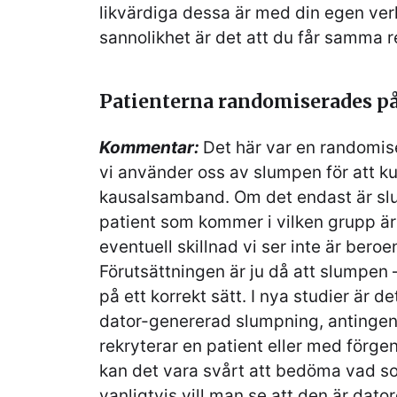
likvärdiga dessa är med din egen ver
sannolikhet är det att du får samma r
Patienterna randomiserades på 
Kommentar
:
Det här var en randomise
vi använder oss av slumpen för att k
kausalsamband. Om det endast är sl
patient som kommer i vilken grupp är 
eventuell skillnad vi ser inte är bero
Förutsättningen är ju då att slumpen
på ett korrekt sätt. I nya studier är 
dator-genererad slumpning, antingen v
rekryterar en patient eller med förg
kan det vara svårt att bedöma vad so
vanligtvis vill man se att den är dato