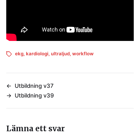
ekg
,
kardiologi
,
ultraljud
,
workflow
←
Utbildning v37
→
Utbildning v39
Lämna ett svar