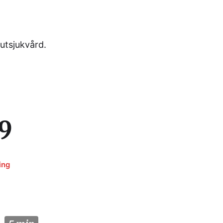
utsjukvård.
9
ing
n