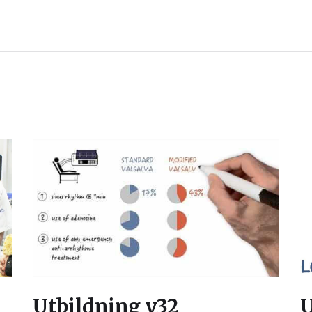
Utbildning v32
U