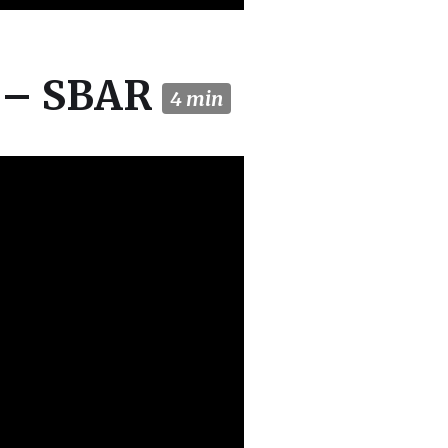
 – SBAR
4 min