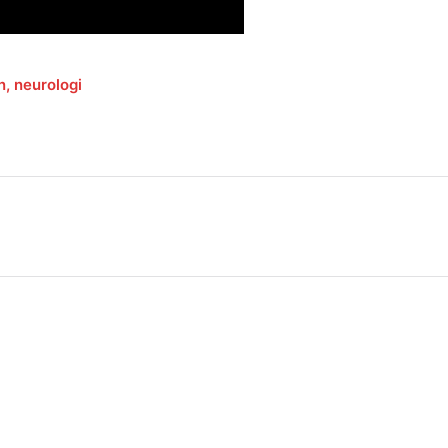
n
,
neurologi