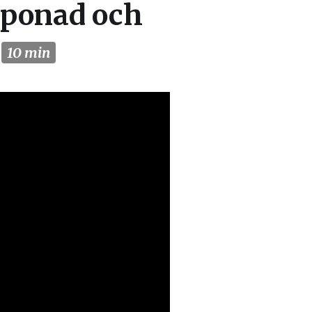
mponad och
s
10 min