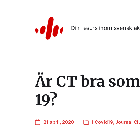
Din resurs inom svensk ak
Är CT bra som
19?
21 april, 2020
I
Covid19
,
Journal Cl