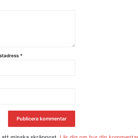
stadress
*
 att minska skräppost.
Lär dig om hur din kommenta