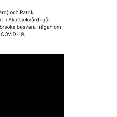
ård) och Patrik
e i Akutsjukvård) går
 försöka besvara frågan om
r COVID-19.