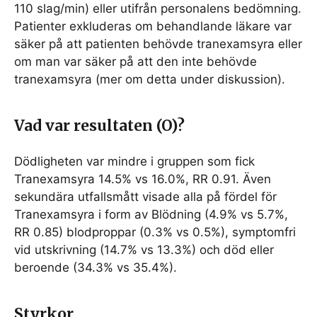
110 slag/min) eller utifrån personalens bedömning.
Patienter exkluderas om behandlande läkare var
säker på att patienten behövde tranexamsyra eller
om man var säker på att den inte behövde
tranexamsyra (mer om detta under diskussion).
Vad var resultaten (O)?
Dödligheten var mindre i gruppen som fick
Tranexamsyra 14.5% vs 16.0%, RR 0.91. Även
sekundära utfallsmått visade alla på fördel för
Tranexamsyra i form av Blödning (4.9% vs 5.7%,
RR 0.85) blodproppar (0.3% vs 0.5%), symptomfri
vid utskrivning (14.7% vs 13.3%) och död eller
beroende (34.3% vs 35.4%).
Styrkor