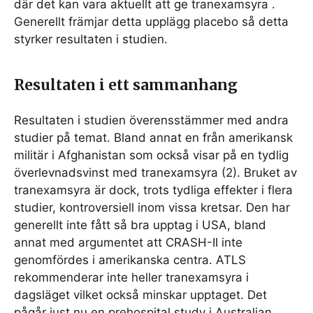
där det kan vara aktuellt att ge tranexamsyra .
Generellt främjar detta upplägg placebo så detta
styrker resultaten i studien.
Resultaten i ett sammanhang
Resultaten i studien överensstämmer med andra
studier på temat. Bland annat en från amerikansk
militär i Afghanistan som också visar på en tydlig
överlevnadsvinst med tranexamsyra (2). Bruket av
tranexamsyra är dock, trots tydliga effekter i flera
studier, kontroversiell inom vissa kretsar. Den har
generellt inte fått så bra upptag i USA, bland
annat med argumentet att CRASH-II inte
genomfördes i amerikanska centra. ATLS
rekommenderar inte heller tranexamsyra i
dagsläget vilket också minskar upptaget. Det
pågår just nu en prehospital study i Australian