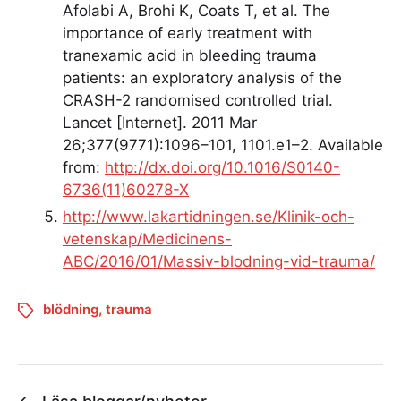
Afolabi A, Brohi K, Coats T, et al. The
importance of early treatment with
tranexamic acid in bleeding trauma
patients: an exploratory analysis of the
CRASH-2 randomised controlled trial.
Lancet [Internet]. 2011 Mar
26;377(9771):1096–101, 1101.e1–2. Available
from:
http://dx.doi.org/10.1016/S0140-
6736(11)60278-X
http://www.lakartidningen.se/Klinik-och-
vetenskap/Medicinens-
ABC/2016/01/Massiv-blodning-vid-trauma/
blödning
,
trauma