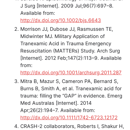
J Surg [Internet]. 2009 Jul;96(7):697–8.
Available from:
http://dx.doi.org/10.1002/bjs.6643
Morrison JJ, Dubose JJ, Rasmussen TE,
Midwinter MJ. Military Application of
Tranexamic Acid in Trauma Emergency
Resuscitation (MATTERs) Study. Arch Surg
[Internet]. 2012 Feb;147(2):113–9. Available
from:
http://dx.doi.org/10.1001/archsurg.2011.287
Mitra B, Mazur S, Cameron PA, Bernard S,
Burns B, Smith A, et al. Tranexamic acid for
trauma: filling the “GAP” in evidence. Emerg
Med Australas [Internet]. 2014
Apr;26(2):194–7. Available from:
http://dx.doi.org/10.1111/1742-6723.12172
CRASH-2 collaborators, Roberts I, Shakur H,