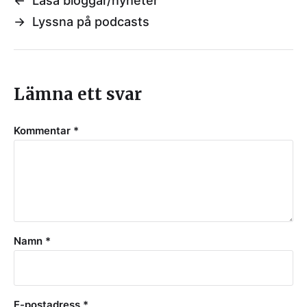
←
Läsa bloggar/nyheter
→
Lyssna på podcasts
Lämna ett svar
Kommentar
*
Namn
*
E-postadress
*