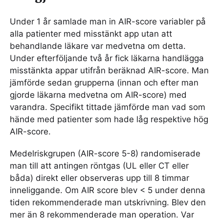
Under 1 år samlade man in AIR-score variabler på
alla patienter med misstänkt app utan att
behandlande läkare var medvetna om detta.
Under efterföljande två år fick läkarna handlägga
misstänkta appar utifrån beräknad AIR-score. Man
jämförde sedan grupperna (innan och efter man
gjorde läkarna medvetna om AIR-score) med
varandra. Specifikt tittade jämförde man vad som
hände med patienter som hade låg respektive hög
AIR-score.
Medelriskgrupen (AIR-score 5-8) randomiserade
man till att antingen röntgas (UL eller CT eller
båda) direkt eller observeras upp till 8 timmar
inneliggande. Om AIR score blev < 5 under denna
tiden rekommenderade man utskrivning. Blev den
mer än 8 rekommenderade man operation. Var