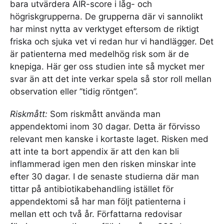
bara utvärdera AIR-score i låg- och
högriskgrupperna. De grupperna där vi sannolikt
har minst nytta av verktyget eftersom de riktigt
friska och sjuka vet vi redan hur vi handlägger. Det
är patienterna med medelhög risk som är de
knepiga. Här ger oss studien inte så mycket mer
svar än att det inte verkar spela så stor roll mellan
observation eller ”tidig röntgen”.
Riskmått:
Som riskmått använda man
appendektomi inom 30 dagar. Detta är förvisso
relevant men kanske i kortaste laget. Risken med
att inte ta bort appendix är att den kan bli
inflammerad igen men den risken minskar inte
efter 30 dagar. I de senaste studierna där man
tittar på antibiotikabehandling istället för
appendektomi så har man följt patienterna i
mellan ett och två år. Författarna redovisar