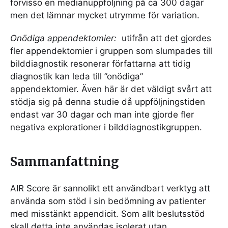
förvisso en medianuppföljning på ca 300 dagar
men det lämnar mycket utrymme för variation.
Onödiga appendektomier:
utifrån att det gjordes
fler appendektomier i gruppen som slumpades till
bilddiagnostik resonerar författarna att tidig
diagnostik kan leda till ”onödiga”
appendektomier. Även här är det väldigt svårt att
stödja sig på denna studie då uppföljningstiden
endast var 30 dagar och man inte gjorde fler
negativa explorationer i bilddiagnostikgruppen.
Sammanfattning
AIR Score är sannolikt ett användbart verktyg att
använda som stöd i sin bedömning av patienter
med misstänkt appendicit. Som allt beslutsstöd
skall detta inte användas isolerat utan