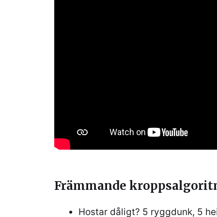
Främmande kroppsalgori
Hostar dåligt? 5 ryggdunk, 5 he