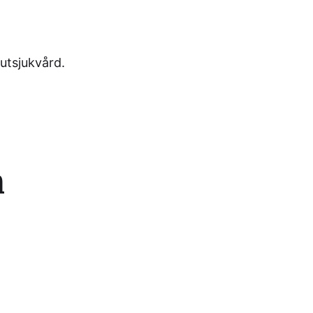
utsjukvård.
n