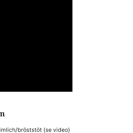
tm
imlich/bröststöt (se video)