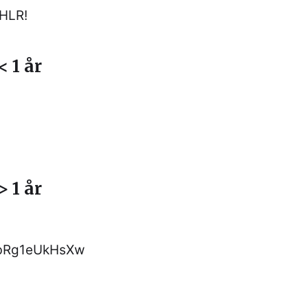
 HLR!
< 1 år
> 1 år
=bRg1eUkHsXw