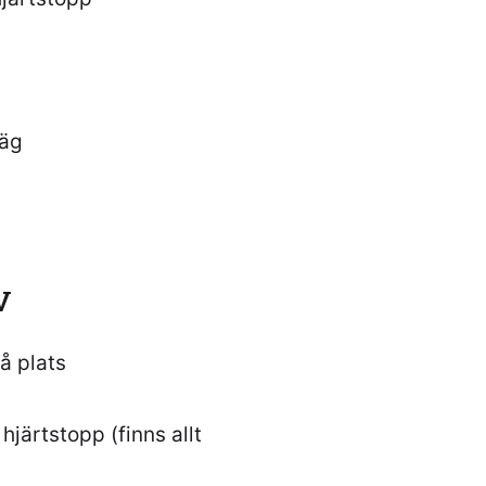
väg
v
å plats
hjärtstopp (finns allt