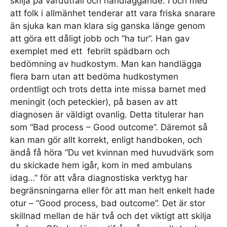
skilja på vårdutfall och handläggande. I och med
att folk i allmänhet tenderar att vara friska snarare
än sjuka kan man klara sig ganska länge genom
att göra ett dåligt jobb och “ha tur”. Han gav
exemplet med ett febrilt spädbarn och
bedömning av hudkostym. Man kan handlägga
flera barn utan att bedöma hudkostymen
ordentligt och trots detta inte missa barnet med
meningit (och peteckier), på basen av att
diagnosen är väldigt ovanlig. Detta titulerar han
som “Bad process – Good outcome”. Däremot så
kan man gör allt korrekt, enligt handboken, och
ändå få höra “Du vet kvinnan med huvudvärk som
du skickade hem igår, kom in med ambulans
idag…” för att våra diagnostiska verktyg har
begränsningarna eller för att man helt enkelt hade
otur – “Good process, bad outcome”. Det är stor
skillnad mellan de här två och det viktigt att skilja