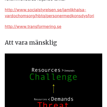
http://www.socialstyrelsen.se/jamlikhalsa-
vardochomsorg/hbtq/personermedkonsdysfori
http://www.transformering.se
Att vara mänsklig