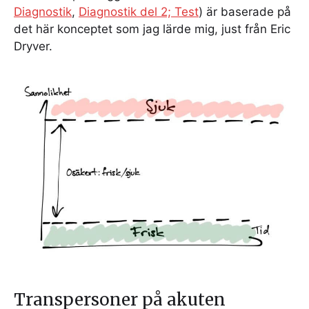
Diagnostik
,
Diagnostik del 2; Test
) är baserade på
det här konceptet som jag lärde mig, just från Eric
Dryver.
Transpersoner på akuten