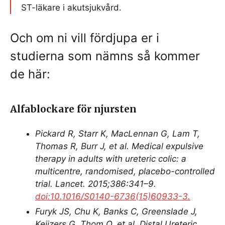
ST-läkare i akutsjukvård.
Och om ni vill fördjupa er i
studierna som nämns så kommer
de här:
Alfablockare för njursten
Pickard R, Starr K, MacLennan G, Lam T,
Thomas R, Burr J, et al. Medical expulsive
therapy in adults with ureteric colic: a
multicentre, randomised, placebo-controlled
trial. Lancet. 2015;386:341–9.
doi:10.1016/S0140-6736(15)60933-3.
Furyk JS, Chu K, Banks C, Greenslade J,
Keijzers G, Thom O, et al. Distal Ureteric