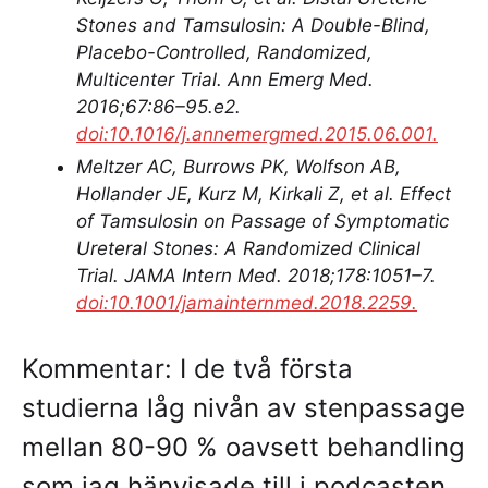
Stones and Tamsulosin: A Double-Blind,
Placebo-Controlled, Randomized,
Multicenter Trial. Ann Emerg Med.
2016;67:86–95.e2.
doi:10.1016/j.annemergmed.2015.06.001.
Meltzer AC, Burrows PK, Wolfson AB,
Hollander JE, Kurz M, Kirkali Z, et al. Effect
of Tamsulosin on Passage of Symptomatic
Ureteral Stones: A Randomized Clinical
Trial. JAMA Intern Med. 2018;178:1051–7.
doi:10.1001/jamainternmed.2018.2259.
Kommentar: I de två första
studierna låg nivån av stenpassage
mellan 80-90 % oavsett behandling
som jag hänvisade till i podcasten