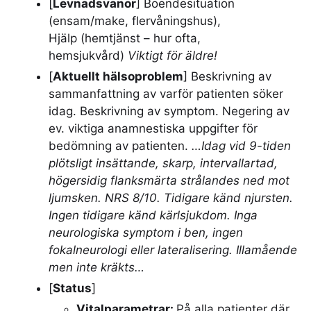
[
Levnadsvanor
] Boendesituation
(ensam/make, flervåningshus),
Hjälp (hemtjänst – hur ofta,
hemsjukvård)
Viktigt för äldre!
[
Aktuellt hälsoproblem
] Beskrivning av
sammanfattning av varför patienten söker
idag. Beskrivning av symptom. Negering av
ev. viktiga anamnestiska uppgifter för
bedömning av patienten.
…Idag vid 9-tiden
plötsligt insättande, skarp, intervallartad,
högersidig flanksmärta strålandes ned mot
ljumsken. NRS 8/10. Tidigare känd njursten.
Ingen tidigare känd kärlsjukdom. Inga
neurologiska symptom i ben, ingen
fokalneurologi eller lateralisering. Illamående
men inte kräkts…
[
Status
]
Vitalparametrar:
På alla patienter där