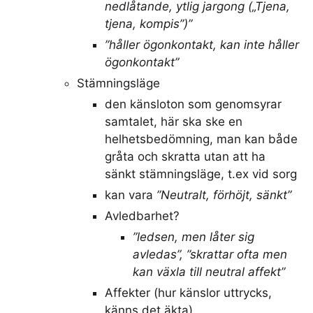
nedlåtande, ytlig jargong („Tjena,
tjena, kompis”)”
”håller ögonkontakt, kan inte håller
ögonkontakt”
Stämningsläge
den känsloton som genomsyrar
samtalet, här ska ske en
helhetsbedömning, man kan både
gråta och skratta utan att ha
sänkt stämningsläge, t.ex vid sorg
kan vara
”Neutralt, förhöjt, sänkt”
Avledbarhet?
”ledsen, men låter sig
avledas”, ”skrattar ofta men
kan växla till neutral affekt”
Affekter (hur känslor uttrycks,
känns det äkta)