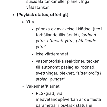
suicidala tankar eller planer. Inga
våldstankar.
[Psykisk status, utförligt]
Yttre
påpeka ev avvikelse i klädsel (tex i
förhållande tills årstid),
”ordnad
yttre, eftersatt yttre, påfallande
yttre”
icke värderande!
vasomotoriska reaktioner, tecken
till autonomt påslag ex rodnad,
svettningar, blekhet,
”sitter orolig i
stolen, gungar”
Vakenhet/Klarhet
RLS-grad, vid
medvetandepåverkan är de flesta
parametrar i psykisk status ej