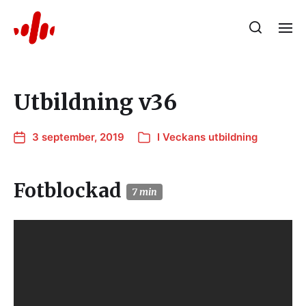
Utbildning v36
3 september, 2019
I
Veckans utbildning
Fotblockad
7 min